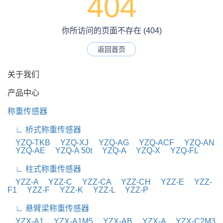
404
你所访问的页面不存在 (404)
返回首页
关于我们
产品中心
称重传感器
∟ 桥式称重传感器
YZQ-TKB
YZQ-XJ
YZQ-AG
YZQ-ACF
YZQ-AN
YZQ-AE
YZQ-A 50t
YZQ-A
YZQ-X
YZQ-FL
∟ 柱式称重传感器
YZZ-A
YZZ-C
YZZ-CA
YZZ-CH
YZZ-E
YZZ-
F1
YZZ-F
YZZ-K
YZZ-L
YZZ-P
∟ 悬臂梁称重传感器
YZX-A1
YZX-A1M5
YZX-AB
YZX-A
YZX-C2M3