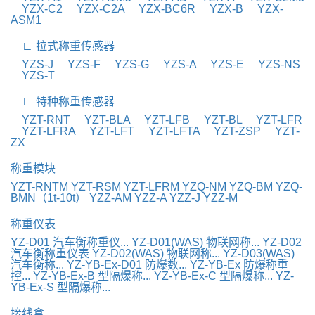
YZX-C2
YZX-C2A
YZX-BC6R
YZX-B
YZX-
ASM1
∟ 拉式称重传感器
YZS-J
YZS-F
YZS-G
YZS-A
YZS-E
YZS-NS
YZS-T
∟ 特种称重传感器
YZT-RNT
YZT-BLA
YZT-LFB
YZT-BL
YZT-LFR
YZT-LFRA
YZT-LFT
YZT-LFTA
YZT-ZSP
YZT-
ZX
称重模块
YZT-RNTM
YZT-RSM
YZT-LFRM
YZQ-NM
YZQ-BM
YZQ-
BMN（1t-10t）
YZZ-AM
YZZ-A
YZZ-J
YZZ-M
称重仪表
YZ-D01 汽车衡称重仪...
YZ-D01(WAS) 物联网称...
YZ-D02
汽车衡称重仪表
YZ-D02(WAS) 物联网称...
YZ-D03(WAS)
汽车衡称...
YZ-YB-Ex-D01 防爆数...
YZ-YB-Ex 防爆称重
控...
YZ-YB-Ex-B 型隔爆称...
YZ-YB-Ex-C 型隔爆称...
YZ-
YB-Ex-S 型隔爆称...
接线盒