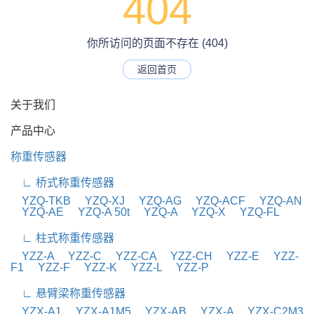
404
你所访问的页面不存在 (404)
返回首页
关于我们
产品中心
称重传感器
∟ 桥式称重传感器
YZQ-TKB
YZQ-XJ
YZQ-AG
YZQ-ACF
YZQ-AN
YZQ-AE
YZQ-A 50t
YZQ-A
YZQ-X
YZQ-FL
∟ 柱式称重传感器
YZZ-A
YZZ-C
YZZ-CA
YZZ-CH
YZZ-E
YZZ-
F1
YZZ-F
YZZ-K
YZZ-L
YZZ-P
∟ 悬臂梁称重传感器
YZX-A1
YZX-A1M5
YZX-AB
YZX-A
YZX-C2M3