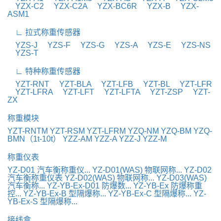
YZX-C2
YZX-C2A
YZX-BC6R
YZX-B
YZX-
ASM1
∟ 拉式称重传感器
YZS-J
YZS-F
YZS-G
YZS-A
YZS-E
YZS-NS
YZS-T
∟ 特种称重传感器
YZT-RNT
YZT-BLA
YZT-LFB
YZT-BL
YZT-LFR
YZT-LFRA
YZT-LFT
YZT-LFTA
YZT-ZSP
YZT-
ZX
称重模块
YZT-RNTM
YZT-RSM
YZT-LFRM
YZQ-NM
YZQ-BM
YZQ-
BMN（1t-10t）
YZZ-AM
YZZ-A
YZZ-J
YZZ-M
称重仪表
YZ-D01 汽车衡称重仪...
YZ-D01(WAS) 物联网称...
YZ-D02
汽车衡称重仪表
YZ-D02(WAS) 物联网称...
YZ-D03(WAS)
汽车衡称...
YZ-YB-Ex-D01 防爆数...
YZ-YB-Ex 防爆称重
控...
YZ-YB-Ex-B 型隔爆称...
YZ-YB-Ex-C 型隔爆称...
YZ-
YB-Ex-S 型隔爆称...
接线盒