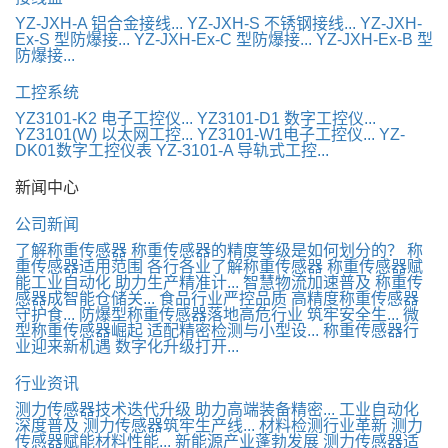
YZ-JXH-A 铝合金接线...
YZ-JXH-S 不锈钢接线...
YZ-JXH-
Ex-S 型防爆接...
YZ-JXH-Ex-C 型防爆接...
YZ-JXH-Ex-B 型
防爆接...
工控系统
YZ3101-K2 电子工控仪...
YZ3101-D1 数字工控仪...
YZ3101(W) 以太网工控...
YZ3101-W1电子工控仪...
YZ-
DK01数字工控仪表
YZ-3101-A 导轨式工控...
新闻中心
公司新闻
了解称重传感器
称重传感器的精度等级是如何划分的？
称
重传感器适用范围
各行各业了解称重传感器
称重传感器赋
能工业自动化 助力生产精准计...
智慧物流加速普及 称重传
感器成智能仓储关...
食品行业严控品质 高精度称重传感器
守护食...
防爆型称重传感器落地高危行业 筑牢安全生...
微
型称重传感器崛起 适配精密检测与小型设...
称重传感器行
业迎来新机遇 数字化升级打开...
行业资讯
测力传感器技术迭代升级 助力高端装备精密...
工业自动化
深度普及 测力传感器筑牢生产线...
材料检测行业革新 测力
传感器赋能材料性能...
新能源产业蓬勃发展 测力传感器适