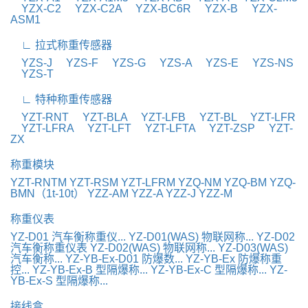
YZX-C2
YZX-C2A
YZX-BC6R
YZX-B
YZX-
ASM1
∟ 拉式称重传感器
YZS-J
YZS-F
YZS-G
YZS-A
YZS-E
YZS-NS
YZS-T
∟ 特种称重传感器
YZT-RNT
YZT-BLA
YZT-LFB
YZT-BL
YZT-LFR
YZT-LFRA
YZT-LFT
YZT-LFTA
YZT-ZSP
YZT-
ZX
称重模块
YZT-RNTM
YZT-RSM
YZT-LFRM
YZQ-NM
YZQ-BM
YZQ-
BMN（1t-10t）
YZZ-AM
YZZ-A
YZZ-J
YZZ-M
称重仪表
YZ-D01 汽车衡称重仪...
YZ-D01(WAS) 物联网称...
YZ-D02
汽车衡称重仪表
YZ-D02(WAS) 物联网称...
YZ-D03(WAS)
汽车衡称...
YZ-YB-Ex-D01 防爆数...
YZ-YB-Ex 防爆称重
控...
YZ-YB-Ex-B 型隔爆称...
YZ-YB-Ex-C 型隔爆称...
YZ-
YB-Ex-S 型隔爆称...
接线盒