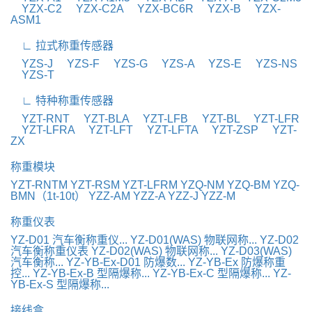
YZX-C2
YZX-C2A
YZX-BC6R
YZX-B
YZX-
ASM1
∟ 拉式称重传感器
YZS-J
YZS-F
YZS-G
YZS-A
YZS-E
YZS-NS
YZS-T
∟ 特种称重传感器
YZT-RNT
YZT-BLA
YZT-LFB
YZT-BL
YZT-LFR
YZT-LFRA
YZT-LFT
YZT-LFTA
YZT-ZSP
YZT-
ZX
称重模块
YZT-RNTM
YZT-RSM
YZT-LFRM
YZQ-NM
YZQ-BM
YZQ-
BMN（1t-10t）
YZZ-AM
YZZ-A
YZZ-J
YZZ-M
称重仪表
YZ-D01 汽车衡称重仪...
YZ-D01(WAS) 物联网称...
YZ-D02
汽车衡称重仪表
YZ-D02(WAS) 物联网称...
YZ-D03(WAS)
汽车衡称...
YZ-YB-Ex-D01 防爆数...
YZ-YB-Ex 防爆称重
控...
YZ-YB-Ex-B 型隔爆称...
YZ-YB-Ex-C 型隔爆称...
YZ-
YB-Ex-S 型隔爆称...
接线盒