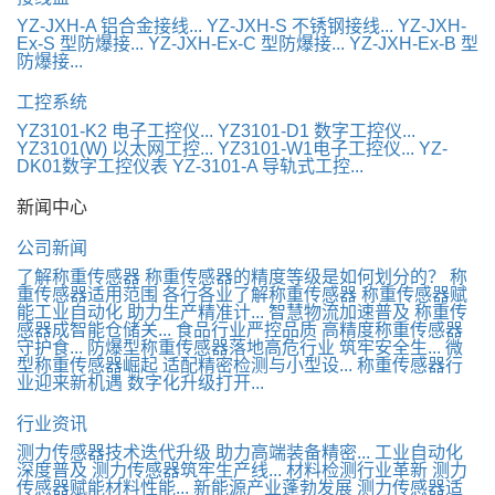
YZ-JXH-A 铝合金接线...
YZ-JXH-S 不锈钢接线...
YZ-JXH-
Ex-S 型防爆接...
YZ-JXH-Ex-C 型防爆接...
YZ-JXH-Ex-B 型
防爆接...
工控系统
YZ3101-K2 电子工控仪...
YZ3101-D1 数字工控仪...
YZ3101(W) 以太网工控...
YZ3101-W1电子工控仪...
YZ-
DK01数字工控仪表
YZ-3101-A 导轨式工控...
新闻中心
公司新闻
了解称重传感器
称重传感器的精度等级是如何划分的？
称
重传感器适用范围
各行各业了解称重传感器
称重传感器赋
能工业自动化 助力生产精准计...
智慧物流加速普及 称重传
感器成智能仓储关...
食品行业严控品质 高精度称重传感器
守护食...
防爆型称重传感器落地高危行业 筑牢安全生...
微
型称重传感器崛起 适配精密检测与小型设...
称重传感器行
业迎来新机遇 数字化升级打开...
行业资讯
测力传感器技术迭代升级 助力高端装备精密...
工业自动化
深度普及 测力传感器筑牢生产线...
材料检测行业革新 测力
传感器赋能材料性能...
新能源产业蓬勃发展 测力传感器适