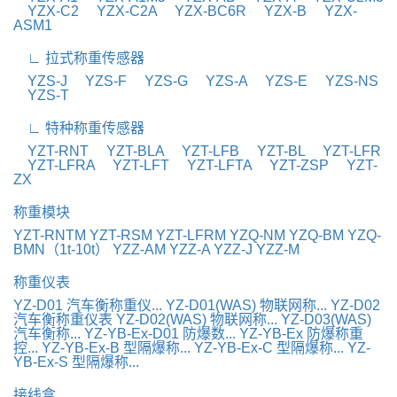
YZX-C2
YZX-C2A
YZX-BC6R
YZX-B
YZX-
ASM1
∟ 拉式称重传感器
YZS-J
YZS-F
YZS-G
YZS-A
YZS-E
YZS-NS
YZS-T
∟ 特种称重传感器
YZT-RNT
YZT-BLA
YZT-LFB
YZT-BL
YZT-LFR
YZT-LFRA
YZT-LFT
YZT-LFTA
YZT-ZSP
YZT-
ZX
称重模块
YZT-RNTM
YZT-RSM
YZT-LFRM
YZQ-NM
YZQ-BM
YZQ-
BMN（1t-10t）
YZZ-AM
YZZ-A
YZZ-J
YZZ-M
称重仪表
YZ-D01 汽车衡称重仪...
YZ-D01(WAS) 物联网称...
YZ-D02
汽车衡称重仪表
YZ-D02(WAS) 物联网称...
YZ-D03(WAS)
汽车衡称...
YZ-YB-Ex-D01 防爆数...
YZ-YB-Ex 防爆称重
控...
YZ-YB-Ex-B 型隔爆称...
YZ-YB-Ex-C 型隔爆称...
YZ-
YB-Ex-S 型隔爆称...
接线盒