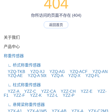
404
你所访问的页面不存在 (404)
返回首页
关于我们
产品中心
称重传感器
∟ 桥式称重传感器
YZQ-TKB
YZQ-XJ
YZQ-AG
YZQ-ACF
YZQ-AN
YZQ-AE
YZQ-A 50t
YZQ-A
YZQ-X
YZQ-FL
∟ 柱式称重传感器
YZZ-A
YZZ-C
YZZ-CA
YZZ-CH
YZZ-E
YZZ-
F1
YZZ-F
YZZ-K
YZZ-L
YZZ-P
∟ 悬臂梁称重传感器
YZX-A1
YZX-A1M5
YZX-AB
YZX-A
YZX-C2M3