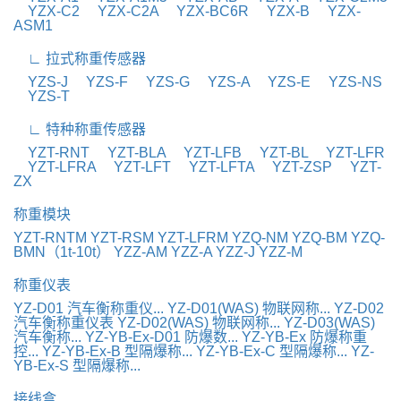
YZX-C2
YZX-C2A
YZX-BC6R
YZX-B
YZX-
ASM1
∟ 拉式称重传感器
YZS-J
YZS-F
YZS-G
YZS-A
YZS-E
YZS-NS
YZS-T
∟ 特种称重传感器
YZT-RNT
YZT-BLA
YZT-LFB
YZT-BL
YZT-LFR
YZT-LFRA
YZT-LFT
YZT-LFTA
YZT-ZSP
YZT-
ZX
称重模块
YZT-RNTM
YZT-RSM
YZT-LFRM
YZQ-NM
YZQ-BM
YZQ-
BMN（1t-10t）
YZZ-AM
YZZ-A
YZZ-J
YZZ-M
称重仪表
YZ-D01 汽车衡称重仪...
YZ-D01(WAS) 物联网称...
YZ-D02
汽车衡称重仪表
YZ-D02(WAS) 物联网称...
YZ-D03(WAS)
汽车衡称...
YZ-YB-Ex-D01 防爆数...
YZ-YB-Ex 防爆称重
控...
YZ-YB-Ex-B 型隔爆称...
YZ-YB-Ex-C 型隔爆称...
YZ-
YB-Ex-S 型隔爆称...
接线盒