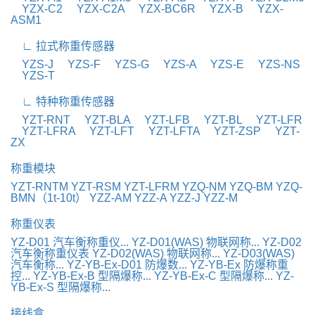
YZX-C2
YZX-C2A
YZX-BC6R
YZX-B
YZX-
ASM1
∟ 拉式称重传感器
YZS-J
YZS-F
YZS-G
YZS-A
YZS-E
YZS-NS
YZS-T
∟ 特种称重传感器
YZT-RNT
YZT-BLA
YZT-LFB
YZT-BL
YZT-LFR
YZT-LFRA
YZT-LFT
YZT-LFTA
YZT-ZSP
YZT-
ZX
称重模块
YZT-RNTM
YZT-RSM
YZT-LFRM
YZQ-NM
YZQ-BM
YZQ-
BMN（1t-10t）
YZZ-AM
YZZ-A
YZZ-J
YZZ-M
称重仪表
YZ-D01 汽车衡称重仪...
YZ-D01(WAS) 物联网称...
YZ-D02
汽车衡称重仪表
YZ-D02(WAS) 物联网称...
YZ-D03(WAS)
汽车衡称...
YZ-YB-Ex-D01 防爆数...
YZ-YB-Ex 防爆称重
控...
YZ-YB-Ex-B 型隔爆称...
YZ-YB-Ex-C 型隔爆称...
YZ-
YB-Ex-S 型隔爆称...
接线盒