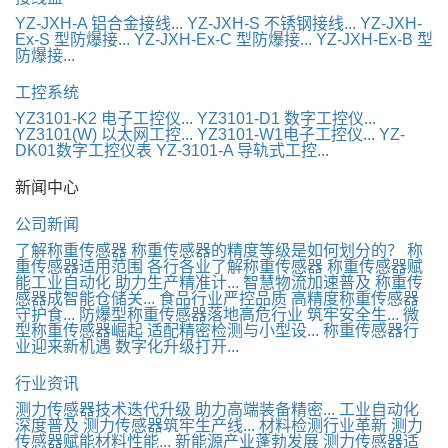
YZ-JXH-A 铝合金接线...
YZ-JXH-S 不锈钢接线...
YZ-JXH-
Ex-S 型防爆接...
YZ-JXH-Ex-C 型防爆接...
YZ-JXH-Ex-B 型
防爆接...
工控系统
YZ3101-K2 电子工控仪...
YZ3101-D1 数字工控仪...
YZ3101(W) 以太网工控...
YZ3101-W1电子工控仪...
YZ-
DK01数字工控仪表
YZ-3101-A 导轨式工控...
新闻中心
公司新闻
了解称重传感器
称重传感器的精度等级是如何划分的？
称
重传感器适用范围
各行各业了解称重传感器
称重传感器赋
能工业自动化 助力生产精准计...
智慧物流加速普及 称重传
感器成智能仓储关...
食品行业严控品质 高精度称重传感器
守护食...
防爆型称重传感器落地高危行业 筑牢安全生...
微
型称重传感器崛起 适配精密检测与小型设...
称重传感器行
业迎来新机遇 数字化升级打开...
行业资讯
测力传感器技术迭代升级 助力高端装备精密...
工业自动化
深度普及 测力传感器筑牢生产线...
材料检测行业革新 测力
传感器赋能材料性能...
新能源产业蓬勃发展 测力传感器适