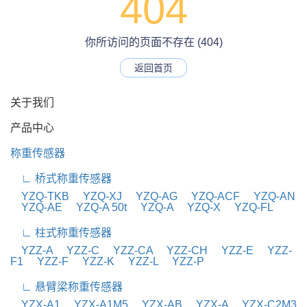
404
你所访问的页面不存在 (404)
返回首页
关于我们
产品中心
称重传感器
∟ 桥式称重传感器
YZQ-TKB
YZQ-XJ
YZQ-AG
YZQ-ACF
YZQ-AN
YZQ-AE
YZQ-A 50t
YZQ-A
YZQ-X
YZQ-FL
∟ 柱式称重传感器
YZZ-A
YZZ-C
YZZ-CA
YZZ-CH
YZZ-E
YZZ-
F1
YZZ-F
YZZ-K
YZZ-L
YZZ-P
∟ 悬臂梁称重传感器
YZX-A1
YZX-A1M5
YZX-AB
YZX-A
YZX-C2M3