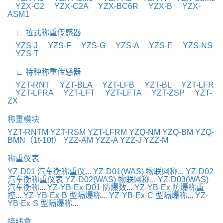
YZX-C2
YZX-C2A
YZX-BC6R
YZX-B
YZX-
ASM1
∟ 拉式称重传感器
YZS-J
YZS-F
YZS-G
YZS-A
YZS-E
YZS-NS
YZS-T
∟ 特种称重传感器
YZT-RNT
YZT-BLA
YZT-LFB
YZT-BL
YZT-LFR
YZT-LFRA
YZT-LFT
YZT-LFTA
YZT-ZSP
YZT-
ZX
称重模块
YZT-RNTM
YZT-RSM
YZT-LFRM
YZQ-NM
YZQ-BM
YZQ-
BMN（1t-10t）
YZZ-AM
YZZ-A
YZZ-J
YZZ-M
称重仪表
YZ-D01 汽车衡称重仪...
YZ-D01(WAS) 物联网称...
YZ-D02
汽车衡称重仪表
YZ-D02(WAS) 物联网称...
YZ-D03(WAS)
汽车衡称...
YZ-YB-Ex-D01 防爆数...
YZ-YB-Ex 防爆称重
控...
YZ-YB-Ex-B 型隔爆称...
YZ-YB-Ex-C 型隔爆称...
YZ-
YB-Ex-S 型隔爆称...
接线盒